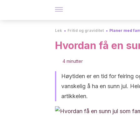
Lek
Fritid og graviditet
Planer med fam
Hvordan få en sun
4 minutter
Høytiden er en tid for feirin
vanskelig å ha en sunn jul. Hel
artikkelen.