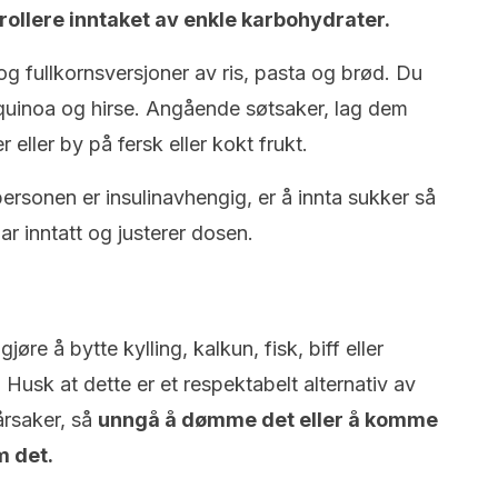
trollere inntaket av enkle karbohydrater.
, og fullkornsversjoner av ris, pasta og brød. Du
 quinoa og hirse. Angående søtsaker, lag dem
eller by på fersk eller kokt frukt.
 personen er insulinavhengig, er å innta sukker så
r inntatt og justerer dosen.
re å bytte kylling, kalkun, fisk, biff eller
Husk at dette er et respektabelt alternativ av
årsaker, så
unngå å dømme det eller å komme
 det.