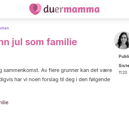
ilien
n jul som familie
Publ
Sist
g og sammenkomst. Av flere grunner kan det være
11:20
digvis har vi noen forslag til deg i den følgende