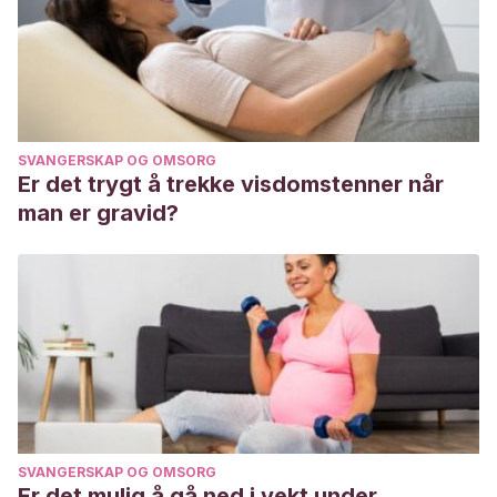
SVANGERSKAP OG OMSORG
Er det trygt å trekke visdomstenner når
man er gravid?
SVANGERSKAP OG OMSORG
Er det mulig å gå ned i vekt under