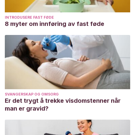
INTRODUSERE FAST FØDE
8 myter om innføring av fast føde
SVANGERSKAP OG OMSORG
Er det trygt å trekke visdomstenner når
man er gravid?