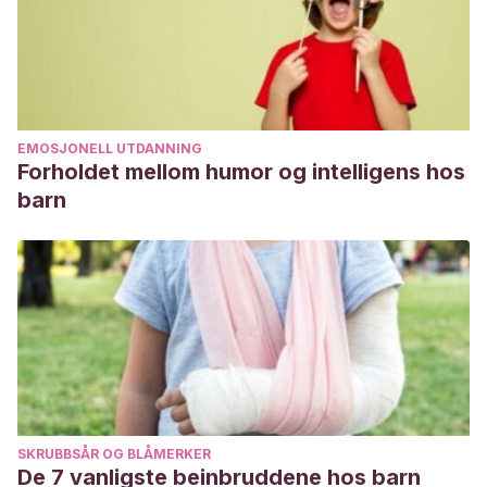
Educación. Dos conceptos distintos. Revista UMBRAL,
Colegio de Licenciados y Profesores en Letras, Filosofía,
Ciencias y Artes Costa Rica (Colypro); 2014. Lemus, L.
(1969). Pág. 3-44.
http://www.colypro.com/revista/articulo/la-pedagogia-y-la-
EMOSJONELL UTDANNING
Forholdet mellom humor og intelligens hos
educacion.-dos-conceptos-distintos
barn
SKRUBBSÅR OG BLÅMERKER
De 7 vanligste beinbruddene hos barn