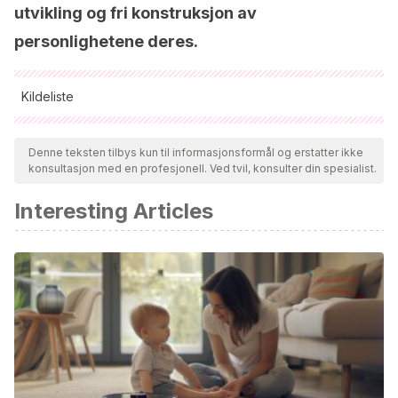
utvikling og fri konstruksjon av
personlighetene deres.
Kildeliste
Alle siterte kilder ble grundig gjennomgått av teamet vårt for å
sikre deres kvalitet, pålitelighet, aktualitet og validitet.
Denne teksten tilbys kun til informasjonsformål og erstatter ikke
konsultasjon med en profesjonell. Ved tvil, konsulter din spesialist.
Bibliografien i denne artikkelen ble betraktet som pålitelig og
av akademisk eller vitenskapelig nøyaktighet.
Interesting Articles
Galilea, V.
(2001). Orientación vocacional. Recuperado
de
http://www.sie.es/crl/archivo_pdf/ORIENTACION%20VOCA
Bedoya, A. G.
(2013). Orientación vocacional para niños.
Imágenes infancia. Vol. 12. Múmero 2. pp. 112-115.