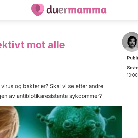
ektivt mot alle
Publ
Sist
10:00
e virus og bakterier? Skal vi se etter andre
ngen av antibiotikaresistente sykdommer?