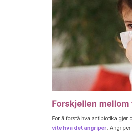
Forskjellen mellom 
For å forstå hva antibiotika gjør 
vite hva det angriper
. Angriper 