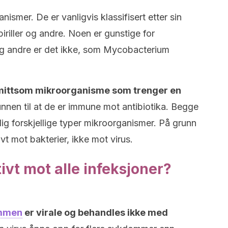
ismer. De er vanligvis klassifisert etter sin
spiriller og andre. Noen er gunstige for
g andre er det ikke, som Mycobacterium
smittsom mikroorganisme som trenger en
nnen til at de er immune mot antibiotika. Begge
ig forskjellige typer mikroorganismer. På grunn
ivt mot bakterier, ikke mot virus.
tivt mot alle infeksjoner?
ommen
er virale og behandles ikke med