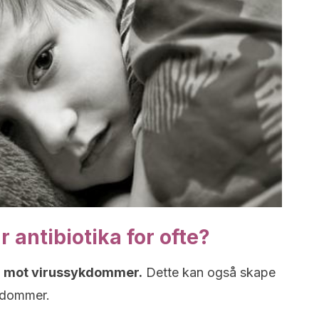
r antibiotika for ofte?
ika mot virussykdommer.
Dette kan også skape
kdommer.