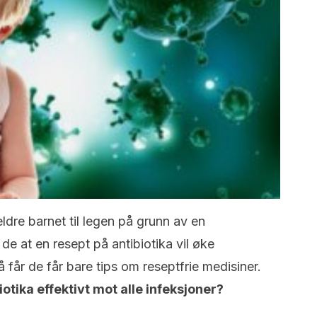
eldre barnet til legen på grunn av en
 de at en resept på antibiotika vil øke
får de får bare tips om reseptfrie medisiner.
iotika effektivt mot alle infeksjoner?