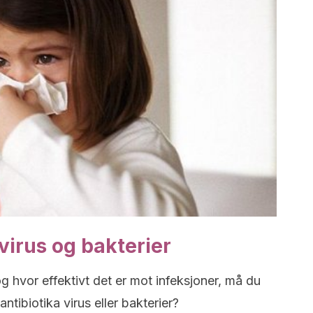
virus og bakterier
og hvor effektivt det er mot infeksjoner, må du
antibiotika virus eller bakterier?