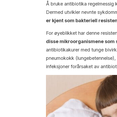
Å bruke antibiotika regelmessig 
Dermed utvikler nevnte sykdom
er kjent som bakteriell resisten
For øyeblikket har denne resiste
disse mikroorganismene som s
antibiotikakurer med tunge bivirk
pneumokokk (lungebetennelse), 
infeksjoner forårsaket av antibio