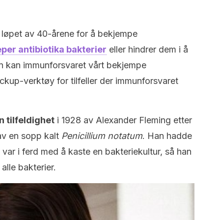
 i løpet av 40-årene for å bekjempe
per antibiotika bakterier
eller hindrer dem i å
n kan immunforsvaret vårt bekjempe
up-verktøy for tilfeller der immunforsvaret
 tilfeldighet
i 1928 av Alexander Fleming etter
 av en sopp kalt
Penicillium notatum
. Han hadde
 var i ferd med å kaste en bakteriekultur, så han
alle bakterier.