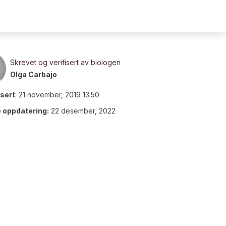
Skrevet og verifisert av biologen
Olga Carbajo
isert
:
21 november, 2019 13:50
e oppdatering:
22 desember, 2022