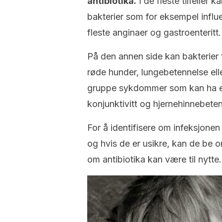
antibiotika.
I de fleste tilfeller
bakterier som for eksempel influ
fleste anginaer og gastroenteritt.
På den annen side kan bakterie
røde hunder, lungebetennelse elle
gruppe sykdommer som kan ha en v
konjunktivitt og hjernehinnebete
For å identifisere om infeksjonen
og hvis de er usikre, kan de be 
om antibiotika kan være til nytte.