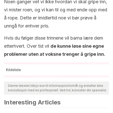
Noen ganger vet vi ikke hvordan vi skal gripe inn,
vi mister roen, og vi kan til og med ende opp med
å rope. Dette er imidlertid noe vi bør prøve å
unngå for enhver pris.
Hvis du følger disse trinnene vil barna lære dem
etterhvert. Over tid vil
de kunne løse sine egne
problemer uten at voksne trenger å gripe inn.
Kildeliste
Alle siterte kilder ble grundig gjennomgått av teamet vårt for å
sikre deres kvalitet, pålitelighet, aktualitet og validitet.
Denne teksten tilbys kun til informasjonsformål og erstatter ikke
konsultasjon med en profesjonell. Ved tvil, konsulter din spesialist.
Bibliografien i denne artikkelen ble betraktet som pålitelig og
av akademisk eller vitenskapelig nøyaktighet.
Interesting Articles
Alzate, R.
(2005). Programas de convivencia en el ámbito