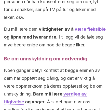
personen når han konsentrerer seg om noe, lytt
før du snakker, ser på TV på tur og leker med
leker, osv.
Du må lære dem
viktigheten av å
være fleksible
og åpne med hverandre.
I tillegg vil de føle seg
mye bedre enige om noe de begge liker.
Be om unnskyldning om nødvendig
Noen ganger betyr konflikt at begge eller en av
dem har oppført seg dårlig, og det er viktig å
være oppmerksom på deres oppførsel og be om
unnskyldning.
Barn må lære
verdien av
tilgivelse
og anger.
Å si det høyt gjør oss
modige fordi vi erkjenner at vi har gjort noe galt.