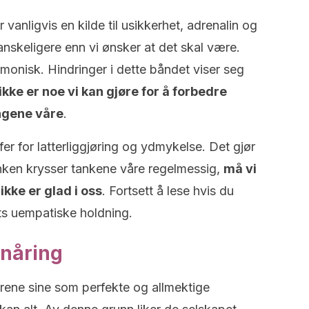
 vanligvis en kilde til usikkerhet, adrenalin og
anskeligere enn vi ønsker at det skal være.
monisk. Hindringer i dette båndet viser seg
et ikke er noe vi kan gjøre for å forbedre
ngene våre
.
offer for latterliggjøring og ydmykelse. Det gjør
anken krysser tankene våre regelmessig,
må vi
ikke er glad i oss
. Fortsett å lese hvis du
ets uempatiske holdning.
enåring
drene sine som perfekte og allmektige