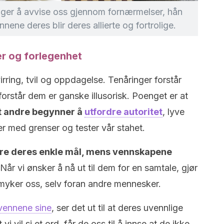
ger å avvise oss gjennom fornærmelser, hån
ne deres blir deres allierte og fortrolige.
r og forlegenhet
rring, tvil og oppdagelse. Tenåringer forstår
 forstår dem er ganske illusorisk. Poenget er at
det andre begynner å
utfordre autoritet
, lyve
r med grenser og tester vår stahet.
 være deres enkle mål, mens vennskapene
 Når vi ønsker å nå ut til dem for en samtale, gjør
myker oss, selv foran andre mennesker.
vennene sine
, ser det ut til at deres uvennlige
vi vil si et ord, får de oss til å innse at de ikke