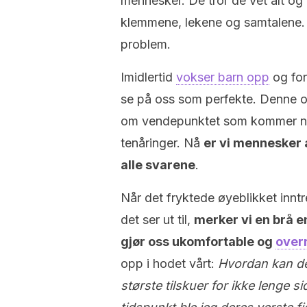
mennesker. De tror de vet alt og 
klemmene, lekene og samtalene. O
problem.
Imidlertid
vokser barn opp
og for
se på oss som perfekte. Denne o
om vendepunktet som kommer når 
tenåringer. Nå
er vi mennesker a
alle svarene
.
Når det fryktede øyeblikket inntre
det ser ut til,
merker vi en brå e
gjør oss ukomfortable og
over
opp i hodet vårt:
Hvordan kan de
største tilskuer for ikke lenge 