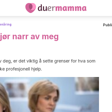
tenåring
Publ
jør narr av meg
v deg, er det viktig å sette grenser for hva som
e profesjonell hjelp.