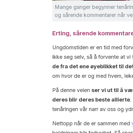
Mange ganger begynner tenårin
og sårende kommentarer når venne
Erting, sårende kommentare
Ungdomstiden er en tid med forvi
ikke seg selv, så å forvente at vi
de fra det ene øyeblikket til 
om hvor de er og med hvem, leke
På denne veien
ser vi ut til å
deres blir deres beste allierte
.
tenåringen vår narr av oss og yd
Nettopp når de er sammen med
holdninger blir forbedret. Så snart 