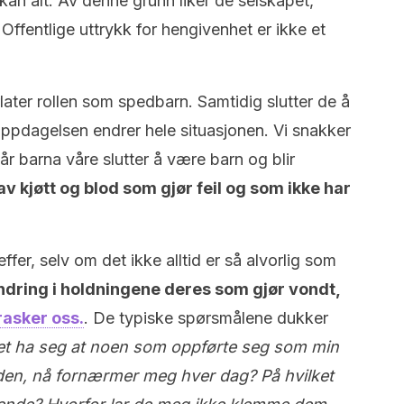
kan alt. Av denne grunn liker de selskapet,
ffentlige uttrykk for hengivenhet er ikke et
later rollen som spedbarn. Samtidig slutter de å
ppdagelsen endrer hele situasjonen. Vi snakker
barna våre slutter å være barn og blir
v kjøtt og blod som gjør feil og som ikke har
ffer, selv om det ikke alltid er så alvorlig som
ndring i holdningene deres som gjør vondt,
rasker oss.
.
De
typiske spørsmålene dukker
t ha seg at noen som oppførte seg som min
siden, nå fornærmer meg hver dag? På hvilket