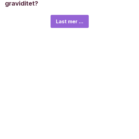
graviditet?
Last mer ...