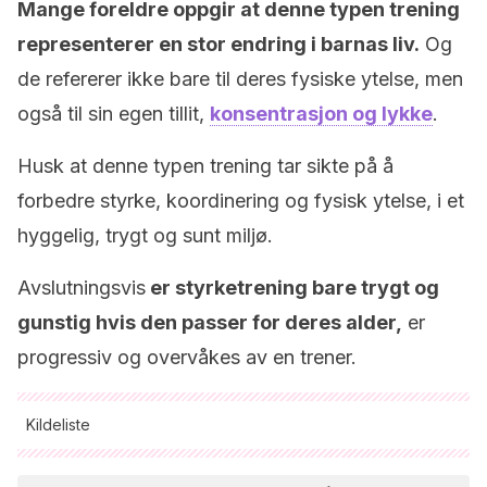
Mange foreldre oppgir at denne typen trening
representerer en stor endring i barnas liv.
Og
de refererer ikke bare til deres fysiske ytelse, men
også til sin egen tillit,
konsentrasjon og lykke
.
Husk at denne typen trening tar sikte på å
forbedre styrke, koordinering og fysisk ytelse, i et
hyggelig, trygt og sunt miljø.
Avslutningsvis
er styrketrening bare trygt og
gunstig hvis den passer for deres alder,
er
progressiv og overvåkes av en trener.
Kildeliste
Alle siterte kilder ble grundig gjennomgått av teamet vårt for å