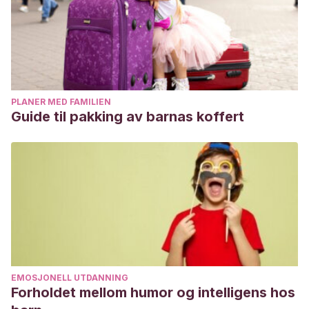
10.1542/peds.2007-3790
Sugimoto, D., Stracciolini, A., Dawkins, C., Meehan, W., &
Micheli, L. (2017). Implications for Training in
Youth.
Strength And Conditioning Journal
,
39
(2), 77-81. doi:
10.1519/ssc.0000000000000289
PLANER MED FAMILIEN
Guide til pakking av barnas koffert
EMOSJONELL UTDANNING
Forholdet mellom humor og intelligens hos