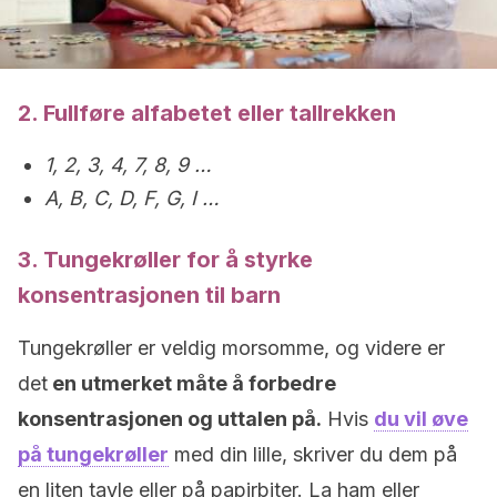
2. Fullføre alfabetet eller tallrekken
1, 2, 3, 4, 7, 8, 9 …
A, B, C, D, F, G, I …
3. Tungekrøller for å styrke
konsentrasjonen til barn
Tungekrøller er veldig morsomme, og videre er
det
en utmerket måte å forbedre
konsentrasjonen og uttalen på.
Hvis
du vil øve
på tungekrøller
med din lille, skriver du dem på
en liten tavle eller på papirbiter. La ham eller