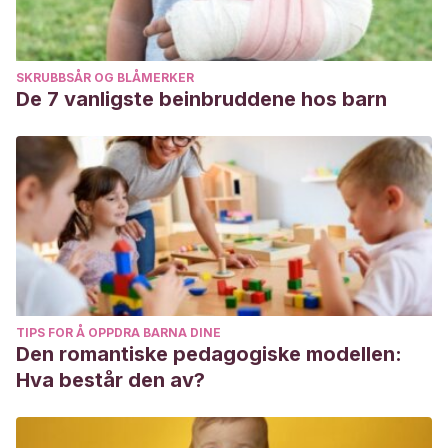
SKRUBBSÅR OG BLÅMERKER
De 7 vanligste beinbruddene hos barn
TIPS FOR Å OPPDRA BARNA DINE
Den romantiske pedagogiske modellen:
Hva består den av?