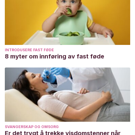
INTRODUSERE FAST FØDE
8 myter om innføring av fast føde
SVANGERSKAP OG OMSORG
Er det trygt å trekke visdomstenner når