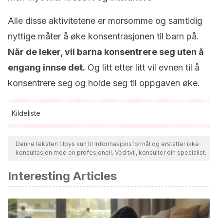
Alle disse aktivitetene er morsomme og samtidig
nyttige måter å øke konsentrasjonen til barn på.
Når de leker, vil barna konsentrere seg uten å
engang innse det.
Og litt etter litt vil evnen til å
konsentrere seg og holde seg til oppgaven øke.
Kildeliste
Alle siterte kilder ble grundig gjennomgått av teamet vårt for å
sikre deres kvalitet, pålitelighet, aktualitet og validitet.
Denne teksten tilbys kun til informasjonsformål og erstatter ikke
konsultasjon med en profesjonell. Ved tvil, konsulter din spesialist.
Bibliografien i denne artikkelen ble betraktet som pålitelig og
av akademisk eller vitenskapelig nøyaktighet.
Interesting Articles
Joe L. Frost, Sue Clark Wortham and Robert Stuart
Reifel
. (2001).
Play and child development
. Merrill, Prentice
Hall.