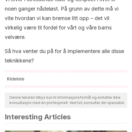
noen ganger nådeløst. På grunn av dette må vi
vite hvordan vi kan bremse litt opp – det vil
virkelig være til fordel for vårt og våre barns
velvære.
Så hva venter du på for å implementere alle disse
teknikkene?
Kildeliste
Alle siterte kilder ble grundig gjennomgått av teamet vårt for å
sikre deres kvalitet, pålitelighet, aktualitet og validitet.
Denne teksten tilbys kun til informasjonsformål og erstatter ikke
konsultasjon med en profesjonell. Ved tvil, konsulter din spesialist.
Bibliografien i denne artikkelen ble betraktet som pålitelig og
av akademisk eller vitenskapelig nøyaktighet.
Interesting Articles
Mármol, A. G.
(2013). La relajación en niños: principales
métodos de aplicación.
EmásF: revista digital de educación