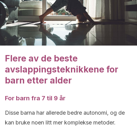
Flere av de beste
avslappingsteknikkene for
barn etter alder
For barn fra 7 til 9 år
Disse barna har allerede bedre autonomi, og de
kan bruke noen litt mer komplekse metoder.