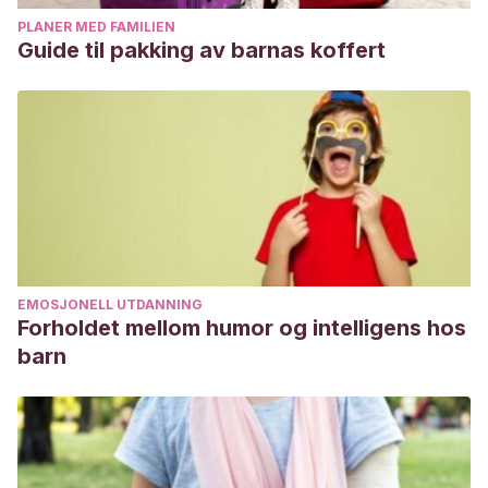
CENTERAVID
(Bachelor’s thesis, Universidad del Azuay).
PLANER MED FAMILIEN
Guide til pakking av barnas koffert
http://dspace.uazuay.edu.ec/handle/datos/8838
EMOSJONELL UTDANNING
Forholdet mellom humor og intelligens hos
barn