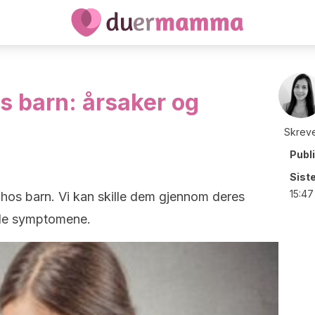
s barn: årsaker og
Skreve
Publ
Sist
15:47
 hos barn. Vi kan skille dem gjennom deres
de symptomene.