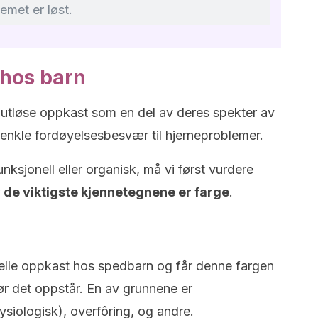
emet er løst.
 hos barn
 utløse oppkast som en del av deres spekter av
 enkle fordøyelsesbesvær til hjerneproblemer.
ksjonell eller organisk, må vi først vurdere
v de viktigste kjennetegnene er farge
.
nelle oppkast hos spedbarn og får denne fargen
r det oppstår. En av grunnene er
ysiologisk), overfôring, og andre.