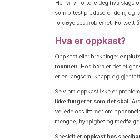
Her vil vi fortelle deg hva slag
som oftest produserer dem, og be
fordøyelsesproblemet. Fortsett å 
Hva er oppkast?
Oppkast eller brekninger
er plu
munnen
. Hos barn er det et ga
er en langsom, knapp og gjentatt
Selv om oppkast ikke er probleme
ikke fungerer som det skal
. År
veilede oss litt mer om opprinne
mengde, hyppighet og medfølge
Spesielt er
oppkast hos spedbar