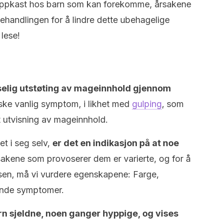
s oppkast hos barn som kan forekomme, årsakene
handlingen for å lindre dette ubehagelige
lese!
tselig utstøting av mageinnhold gjennom
nske vanlig symptom, i likhet med
gulping
, som
 utvisning av mageinnhold.
t i seg selv,
er det en indikasjon på at noe
sakene som provoserer dem er varierte, og for å
lsen, må vi vurdere egenskapene: Farge,
nde symptomer.
n sjeldne, noen ganger hyppige, og vises