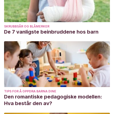
SKRUBBSÅR OG BLÅMERKER
De 7 vanligste beinbruddene hos barn
TIPS FOR Å OPPDRA BARNA DINE
Den romantiske pedagogiske modellen:
Hva består den av?