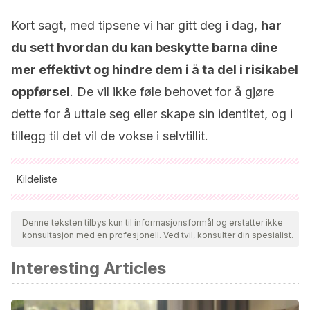
Kort sagt, med tipsene vi har gitt deg i dag,
har
du sett hvordan du kan beskytte barna dine
mer effektivt og hindre dem i å ta del i risikabel
oppførsel
. De vil ikke føle behovet for å gjøre
dette for å uttale seg eller skape sin identitet, og i
tillegg til det vil de vokse i selvtillit.
Kildeliste
Alle siterte kilder ble grundig gjennomgått av teamet vårt for å
sikre deres kvalitet, pålitelighet, aktualitet og validitet.
Denne teksten tilbys kun til informasjonsformål og erstatter ikke
konsultasjon med en profesjonell. Ved tvil, konsulter din spesialist.
Bibliografien i denne artikkelen ble betraktet som pålitelig og
av akademisk eller vitenskapelig nøyaktighet.
Interesting Articles
Giraldi, G.
(2020)
Cómo interpretar al niño y al adolescente
hoy:
Algunas reflexiones. Editorial: HomoSapiens Ediciones.