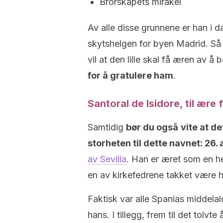
Brorskapets mirakel
Av alle disse grunnene er han i da
skytshelgen for byen Madrid. Så 
vil at den lille skal få æren av å
for å gratulere ham
.
Santoral de Isidore, til ære 
Samtidig
bør du også
vite at d
storheten til dette navnet: 26. 
av Sevilla
. Han er æret som en h
en av kirkefedrene takket være h
Faktisk var alle Spanias middelal
hans. I tillegg, frem til det tolv