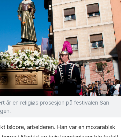
rt år en religiøs prosesjon på festivalen San
lgen.
Sankt Isidore, arbeideren. Han var en mozarabisk
 herrer i Madrid og hvis lovprisninger ble fortalt