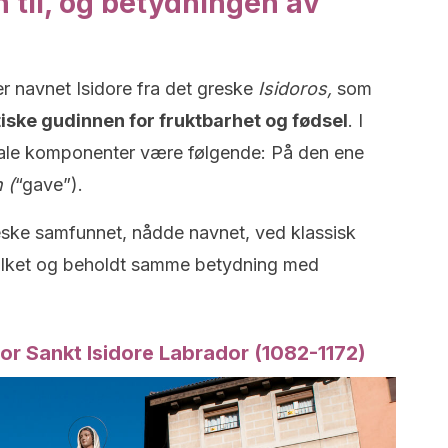
 til, og betydningen av
 navnet Isidore fra det greske
Isidoros,
som
tiske gudinnen for fruktbarhet og fødsel
. I
ikale komponenter være følgende: På den ene
 (
“gave”).
greske samfunnet, nådde navnet, ved klassisk
folket og beholdt samme betydning med
 for Sankt Isidore Labrador (1082-1172)