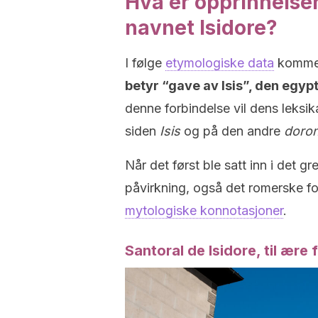
Hva er opprinnelsen
navnet Isidore?
I følge
etymologiske data
kommer
betyr “gave av Isis”, den egyp
denne forbindelse vil dens leks
siden
Isis
og på den andre
doron
Når det først ble satt inn i det 
påvirkning, også det romerske 
mytologiske konnotasjoner
.
Santoral de Isidore, til ære