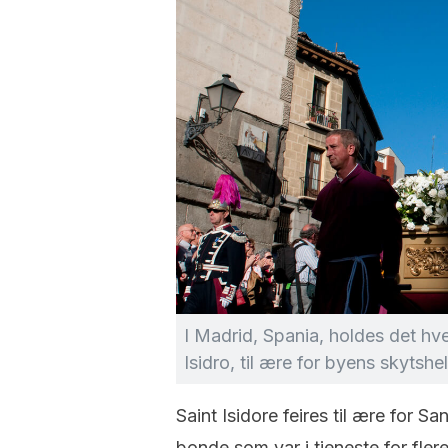
I Madrid, Spania, holdes det hve
Isidro, til ære for byens skytshe
Saint Isidore feires til ære for 
bonde som var i tjeneste for flere