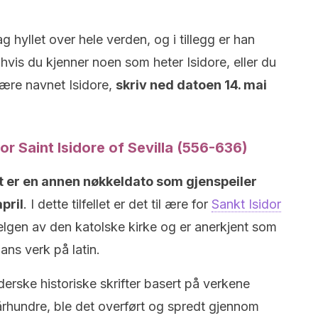
g hyllet over hele verden, og i tillegg er han
hvis du kjenner noen som heter Isidore, eller du
 bære navnet Isidore,
skriv ned datoen 14. mai
for Saint Isidore of Sevilla (556-636)
et er en annen nøkkeldato som gjenspeiler
april
. I dette tilfellet er det til ære for
Sankt Isidor
elgen av den katolske kirke og er anerkjent som
ans verk på latin.
derske historiske skrifter basert på verkene
te århundre, ble det overført og spredt gjennom