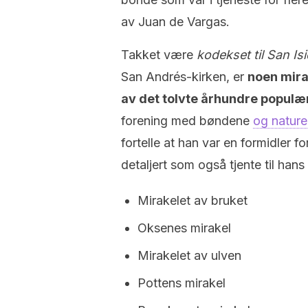
av Juan de Vargas.
Takket være
kodekset til San Is
San Andrés-kirken, er
noen mirak
av det tolvte århundre populæ
forening med bøndene
og natur
fortelle at han var en formidler f
detaljert som også tjente til ha
Mirakelet av bruket
Oksenes mirakel
Mirakelet av ulven
Pottens mirakel