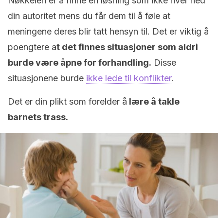
Nøkkelen er å finne en løsning som ikke river ned
din autoritet mens du får dem til å føle at
meningene deres blir tatt hensyn til. Det er viktig å
poengtere a
t det finnes situasjoner som aldri
burde være åpne for forhandling.
Disse
situasjonene burde
ikke lede til konflikter
.
Det er din plikt som forelder å
lære å takle
barnets trass.