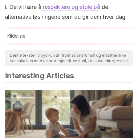
i. De vil lære å
respektere og stole på
de
alternative løsningene som du gir dem hver dag.
Kildeliste
Alle siterte kilder ble grundig gjennomgått av teamet vårt for å
sikre deres kvalitet, pålitelighet, aktualitet og validitet.
Denne teksten tilbys kun til informasjonsformål og erstatter ikke
konsultasjon med en profesjonell. Ved tvil, konsulter din spesialist.
Bibliografien i denne artikkelen ble betraktet som pålitelig og
av akademisk eller vitenskapelig nøyaktighet.
Interesting Articles
Pérez Ramos, M., & Alvarado Martínez, C.
(2015). Los
estilos parentales: su relación en la negociación y el
conflicto entre padres y adolescentes.
Acta de
investigación psicológica
,
5
(2), 1972-1983.
http://www.scielo.org.mx/scielo.php?
script=sci_arttext&pid=S2007-48322015000201972
Rodrigo, M. J., García, M., Máiquez, M. L., Rodríguez,