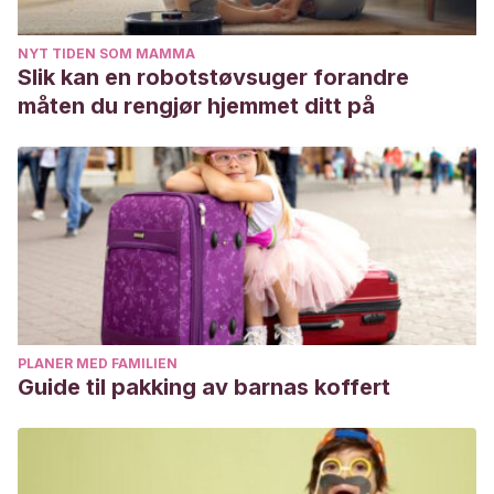
transición a la maternidad y la paternidad.
Familia: Revista
de ciencias y orientación familiar, 38, 133-152
.
NYT TIDEN SOM MAMMA
Slik kan en robotstøvsuger forandre
Freud, J. K. (2014).
El reto de ser padres
. B DE BOOKS.
måten du rengjør hjemmet ditt på
PLANER MED FAMILIEN
Guide til pakking av barnas koffert