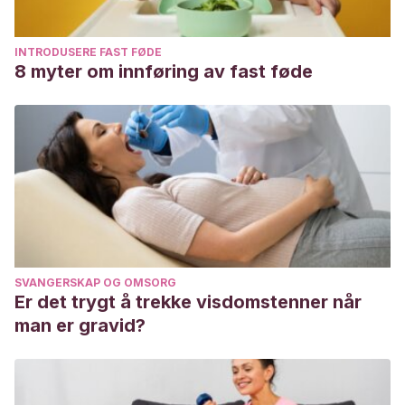
INTRODUSERE FAST FØDE
8 myter om innføring av fast føde
SVANGERSKAP OG OMSORG
Er det trygt å trekke visdomstenner når
man er gravid?