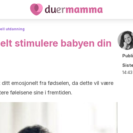
ell utdanning
lt stimulere babyen din
Publ
Sist
14:43
t ditt emosjonelt fra fødselen, da dette vil være
re følelsene sine i fremtiden.