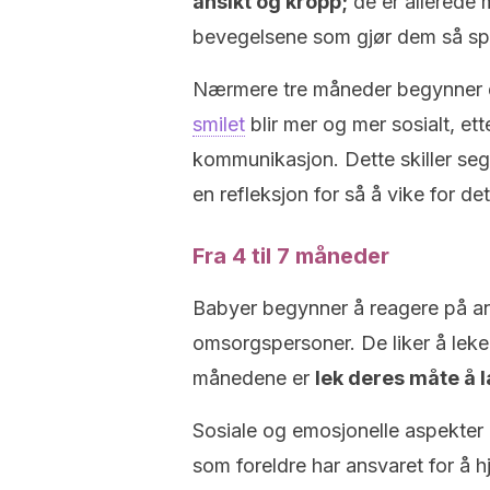
ansikt og kropp;
de er allerede 
bevegelsene som gjør dem så spe
Nærmere tre måneder begynner de
smilet
blir mer og mer sosialt, et
kommunikasjon. Dette skiller seg 
en refleksjon for så å vike for de
Fra 4 til 7 måneder
Babyer begynner å reagere på and
omsorgspersoner. De liker å leke, 
månedene er
lek deres måte å 
Sosiale og emosjonelle aspekter 
som foreldre har ansvaret for å h