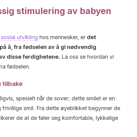
ssig stimulering av babyen
g
sosial utvikling
hos mennesker, er
det
på å, fra fødselen av å gi nødvendig
g av disse ferdighetene.
La oss se hvordan vi
fra fødselen.
u tilbake
igvis, spesielt når de sover; dette smilet er en
g frivillige smil. Fra dette øyeblikket begynner de
dikerer de at de føler seg komfortable, lykkelige