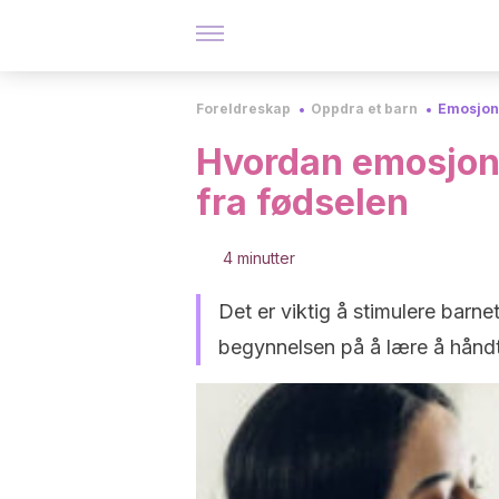
Foreldreskap
Oppdra et barn
Emosjon
Hvordan emosjone
fra fødselen
4 minutter
Det er viktig å stimulere barne
begynnelsen på å lære å håndte