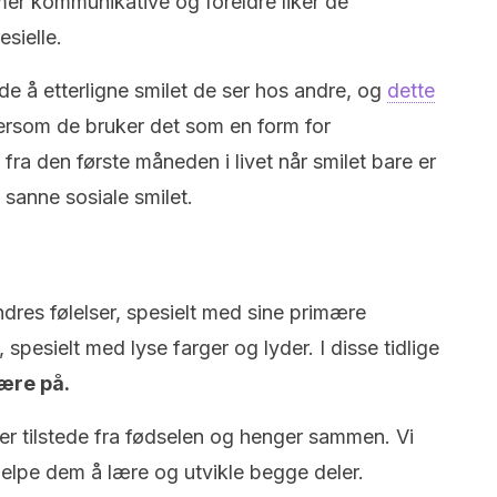
mer kommunikative og foreldre liker de
sielle.
 å etterligne smilet de ser hos andre, og
dette
tersom de bruker det som en form for
fra den første måneden i livet når smilet bare er
t sanne sosiale smilet.
res følelser, spesielt med sine primære
spesielt med lyse farger og lyder. I disse tidlige
lære på.
er tilstede fra fødselen og henger sammen. Vi
jelpe dem å lære og utvikle begge deler.