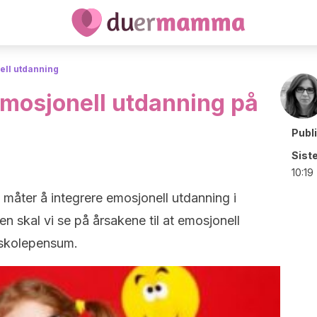
ell utdanning
mosjonell utdanning på
Publ
Sist
10:19
ne måter å integrere emosjonell utdanning i
n skal vi se på årsakene til at emosjonell
 skolepensum.