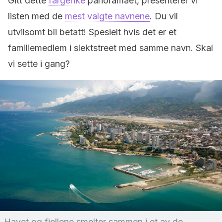
Gitt dette
fargerike
panoramaet, presenterer vi
listen med de
mest valgte navnene
. Du vil
utvilsomt bli betatt! Spesielt hvis det er et
familiemedlem i slektstreet med samme navn. Skal
vi sette i gang?
Havet og fjellene smelter sammen i et av de