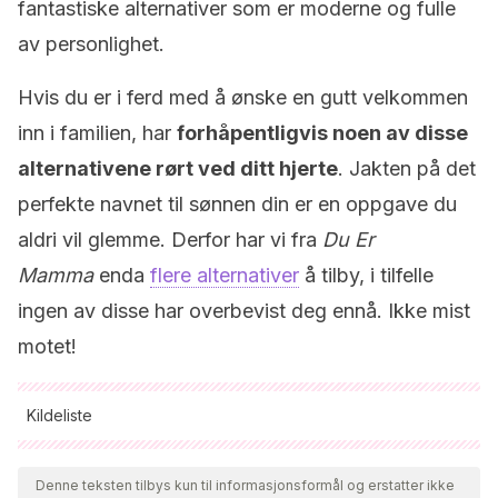
fantastiske alternativer som er moderne og fulle
av personlighet.
Hvis du er i ferd med å ønske en gutt velkommen
inn i familien, har
forhåpentligvis noen av disse
alternativene rørt ved ditt hjerte
. Jakten på det
perfekte navnet til sønnen din er en oppgave du
aldri vil glemme. Derfor har vi fra
Du Er
Mamma
enda
flere alternativer
å tilby, i tilfelle
ingen av disse har overbevist deg ennå. Ikke mist
motet!
Kildeliste
Alle siterte kilder ble grundig gjennomgått av teamet vårt for å
sikre deres kvalitet, pålitelighet, aktualitet og validitet.
Denne teksten tilbys kun til informasjonsformål og erstatter ikke