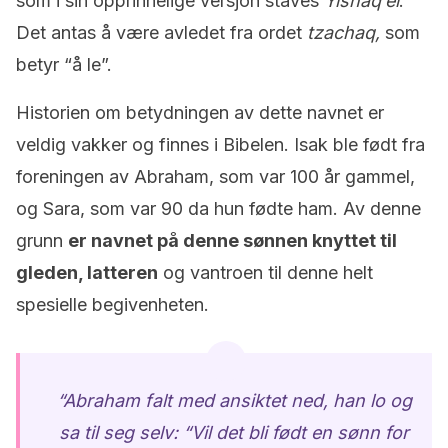
som i sin opprinnelige versjon staves
Yishaq’el
.
Det antas å være avledet fra ordet
tzachaq,
som
betyr “å le”.
Historien om betydningen av dette navnet er
veldig vakker og finnes i Bibelen. Isak ble født fra
foreningen av Abraham, som var 100 år gammel,
og Sara, som var 90 da hun fødte ham. Av denne
grunn
er navnet på denne sønnen knyttet til
gleden, latteren
og vantroen til denne helt
spesielle begivenheten.
“
Abraham falt med ansiktet ned, han lo og
sa til seg selv: “Vil det bli født en sønn for