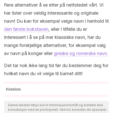
flere alternativer å se etter på nettstedet vårt. Vi
har lister over veldig interessante og originale
navn! Du kan for eksempel velge navn i henhold til
den første bokstaven
, eller i tilfelle du er
interessert i å se på mer klassiske navn, har du
mange forskjellige alternativer, for eksempel valg
av navn på konger eller
greske og romerske navn.
Det tar nok ikke lang tid før du bestemmer deg for
hvilket navn du vil velge til barnet ditt!
Kildeliste
Alle siterte kilder ble grundig gjennomgått av teamet vårt for å
sikre deres kvalitet, pålitelighet, aktualitet og validitet.
Denne teksten tilbys kun til informasjonsformål og erstatter ikke
konsultasjon med en profesjonell. Ved tvil, konsulter din spesialist.
Bibliografien i denne artikkelen ble betraktet som pålitelig og