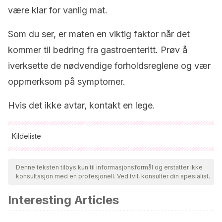
være klar for vanlig mat.
Som du ser, er maten en viktig faktor når det
kommer til bedring fra gastroenteritt. Prøv å
iverksette de nødvendige forholdsreglene og vær
oppmerksom på symptomer.
Hvis det ikke avtar, kontakt en lege.
Kildeliste
Alle siterte kilder ble grundig gjennomgått av teamet vårt for å
sikre deres kvalitet, pålitelighet, aktualitet og validitet.
Denne teksten tilbys kun til informasjonsformål og erstatter ikke
konsultasjon med en profesjonell. Ved tvil, konsulter din spesialist.
Bibliografien i denne artikkelen ble betraktet som pålitelig og
av akademisk eller vitenskapelig nøyaktighet.
Interesting Articles
American Academy of Pediatrics. Diarrea en los niños: lo