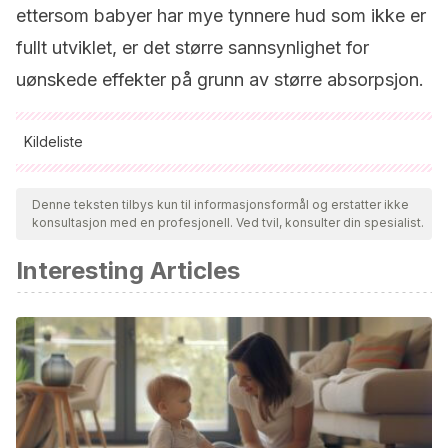
ettersom babyer har mye tynnere hud som ikke er
fullt utviklet, er det større sannsynlighet for
uønskede effekter på grunn av større absorpsjon.
Kildeliste
Alle siterte kilder ble grundig gjennomgått av teamet vårt for å
sikre deres kvalitet, pålitelighet, aktualitet og validitet.
Denne teksten tilbys kun til informasjonsformål og erstatter ikke
konsultasjon med en profesjonell. Ved tvil, konsulter din spesialist.
Bibliografien i denne artikkelen ble betraktet som pålitelig og
av akademisk eller vitenskapelig nøyaktighet.
Interesting Articles
American Academy of Allergy, Asthma and
Immunology; American College of Allergy, Asthma and
Immunology.
Contact dermatitis: a practice parameter. Ann
Allergy Asthma Immunol. 2006 Sep;97(3 Suppl 2):S1-38.
Erratum in: Ann Allergy Asthma Immunol. 2006
Dec;97(6):819. Beltrani, Vincent S [removed]; Bernstein, I