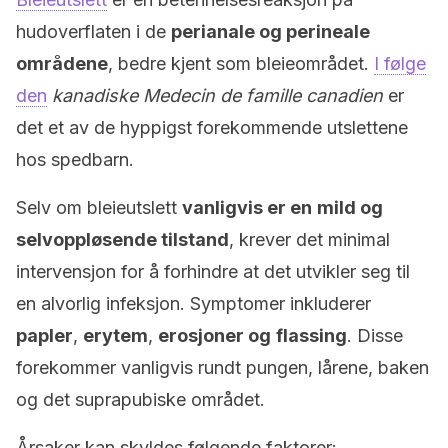
hudoverflaten i de
perianale og perineale
områdene
, bedre kjent som bleieområdet.
I følge
den
kanadiske Medecin de famille canadien
er
det et av de hyppigst forekommende utslettene
hos spedbarn.
Selv om bleieutslett
vanligvis er en
mild og
selvoppløsende tilstand
, krever det minimal
intervensjon for å forhindre at det utvikler seg til
en alvorlig infeksjon. Symptomer inkluderer
papler
,
erytem
,
erosjoner og
flassing
. Disse
forekommer vanligvis rundt pungen, lårene, baken
og det suprapubiske området.
Årsaker kan skyldes følgende faktorer: