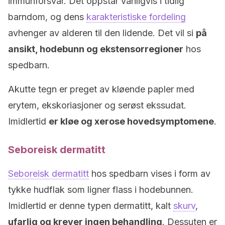
immunforsvar. Det oppstår vanligvis i tidlig
barndom, og dens
karakteristiske fordeling
avhenger av alderen til den lidende. Det vil si
på
ansikt, hodebunn og ekstensorregioner
hos
spedbarn.
Akutte tegn er preget av kløende papler med
erytem, ekskoriasjoner og serøst ekssudat.
Imidlertid
er kløe og xerose hovedsymptomene
.
Seboreisk dermatitt
Seboreisk dermatitt
hos spedbarn vises i form av
tykke hudflak som ligner flass i hodebunnen.
Imidlertid er denne typen dermatitt, kalt
skurv
,
ufarlig og krever ingen behandling
. Dessuten er