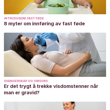
INTRODUSERE FAST FØDE
8 myter om innføring av fast føde
SVANGERSKAP OG OMSORG
Er det trygt å trekke visdomstenner når
man er gravid?