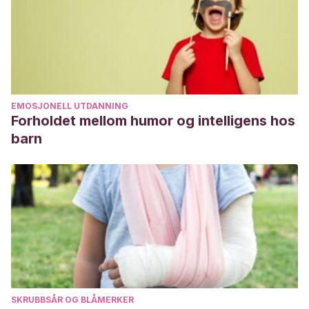
https://www.ncbi.nlm.nih.gov/books/NBK532846/
EMOSJONELL UTDANNING
Forholdet mellom humor og intelligens hos
barn
SKRUBBSÅR OG BLÅMERKER