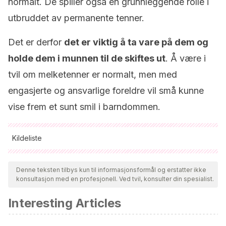
normalt. De spiller også en grunnleggende rolle i
utbruddet av permanente tenner.
Det er derfor
det er viktig å ta vare på dem og
holde dem i munnen til de skiftes ut
. Å være i
tvil om melketenner er normalt, men med
engasjerte og ansvarlige foreldre vil små kunne
vise frem et sunt smil i barndommen.
Kildeliste
Alle siterte kilder ble grundig gjennomgått av teamet vårt for å
sikre deres kvalitet, pålitelighet, aktualitet og validitet.
Denne teksten tilbys kun til informasjonsformål og erstatter ikke
konsultasjon med en profesjonell. Ved tvil, konsulter din spesialist.
Bibliografien i denne artikkelen ble betraktet som pålitelig og
av akademisk eller vitenskapelig nøyaktighet.
Interesting Articles
Ayala Pérez, Y., Carralero Zaldívar, L. D. L. C., & Leyva
Ayala, B. D. R. (2018). La erupción dentaria y sus factores