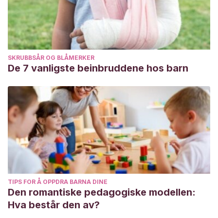
Higiene bucal como factor determinante en incidencia de
caries dental niños de 6 a 12 años. RECIMUNDO, 5(1), 227-
240.
SKRUBBSÅR OG BLÅMERKER
De 7 vanligste beinbruddene hos barn
TIPS FOR Å OPPDRA BARNA DINE
Den romantiske pedagogiske modellen:
Hva består den av?