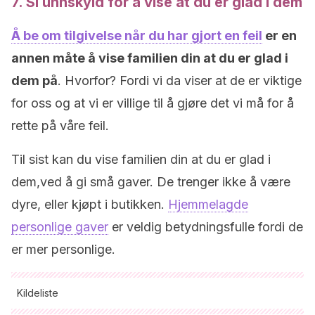
7. Si unnskyld for å vise at du er glad i dem
Å be om tilgivelse når du har gjort en feil
er en
annen måte å vise familien din at du er glad i
dem på
. Hvorfor? Fordi vi da viser at de er viktige
for oss og at vi er villige til å gjøre det vi må for å
rette på våre feil.
Til sist kan du vise familien din at du er glad i
dem,ved å gi små gaver. De trenger ikke å være
dyre, eller kjøpt i butikken.
Hjemmelagde
personlige gaver
er veldig betydningsfulle fordi de
er mer personlige.
Kildeliste
Alle siterte kilder ble grundig gjennomgått av teamet vårt for å